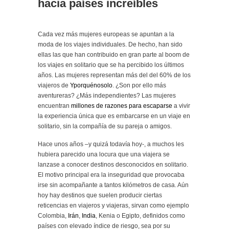
hacia países increíbles
Cada vez más mujeres europeas se apuntan a la
moda de los viajes individuales. De hecho, han sido
ellas las que han contribuido en gran parte al boom de
los viajes en solitario que se ha percibido los últimos
años. Las mujeres representan más del del 60% de los
viajeros de
Yporquénosolo
. ¿Son por ello más
aventureras? ¿Más independientes? Las mujeres
encuentran
millones de razones para escaparse
a vivir
la experiencia única que es embarcarse en un viaje en
solitario, sin la compañía de su pareja o amigos.
Hace unos años –y quizá todavía hoy-, a muchos les
hubiera parecido una locura que una viajera se
lanzase a conocer destinos desconocidos en solitario.
El motivo principal era la inseguridad que provocaba
irse sin acompañante a tantos kilómetros de casa. Aún
hoy hay destinos que suelen producir ciertas
reticencias en viajeros y viajeras, sirvan como ejemplo
Colombia,
Irán
,
India
, Kenia o Egipto, definidos como
países con elevado índice de riesgo, sea por su